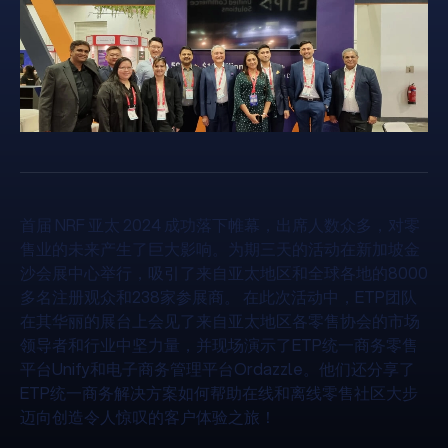
首届 NRF 亚太 2024 成功落下帷幕，出席人数众多，对零
售业的未来产生了巨大影响。为期三天的活动在新加坡金
沙会展中心举行，吸引了来自亚太地区和全球各地的8000
多名注册观众和238家参展商。 在此次活动中，ETP团队
在其华丽的展台上会见了来自亚太地区各零售协会的市场
领导者和行业中坚力量，并现场演示了ETP统一商务零售
平台Unify和电子商务管理平台Ordazzle。他们还分享了
ETP统一商务解决方案如何帮助在线和离线零售社区大步
迈向创造令人惊叹的客户体验之旅！