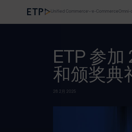
Unified Commerce
e-Commerce
Omni-
ETP 参加
和颁奖典
28 2月 2025