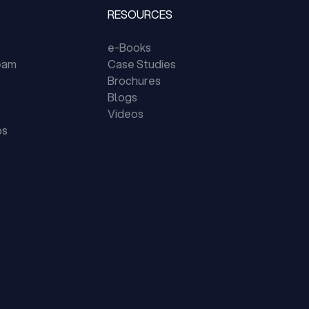
RESOURCES
e-Books
eam
Case Studies
Brochures
Blogs
s
Videos
ps