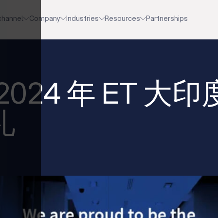
channel
Company
Industries
Resources
Partnerships
 2024 年 ET 
礼