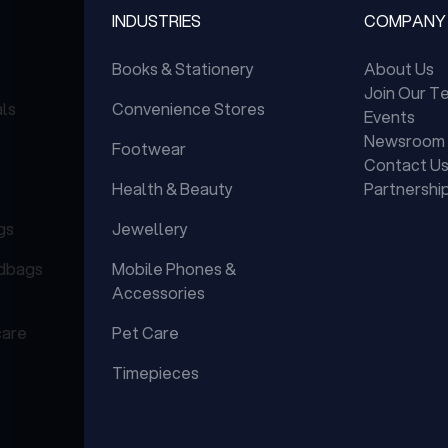
INDUSTRIES
COMPANY
Books & Stationery
About Us
Join Our T
als
Convenience Stores
Events
Newsroom
Footwear
Contact U
Health & Beauty
Partnershi
gs
Jewellery
dbags
Mobile Phones &
Accessories
care
Pet Care
Timepieces