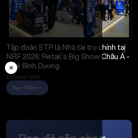
Tập đoàn ETP là Nhà tài trợ chính tại
NRF 2026: Retail’s Big Show Châu Á -
Thái Bình Dương
✕
22 Tháng 7 2026
Đọc Thêm