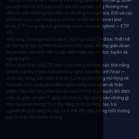
Thông tin Sản phẩm, Quản lý Đơn hàng, Quản lý Kho hàng, Quản
lý Logistics và tích hợp mượt mà với các nền tảng thương mại
điện tử, sàn thương mại điện tử và công ty logistics. Đối với các
nhà bán lẻ có cửa hàng quy mô lớn và kết nối internet khó
khăn, ETP cung cấp bộ giải pháp omni-channel hybrid — ETP
V5.
Nền tảng Thương mại Đa kênh Tích hợp của ETP được thiết kế
để mang lại trải nghiệm mua sắm nhất quán, không gián đoạn
và cá nhân hóa trên tất cả các điểm tiếp xúc — trực tuyến và
ngoại tuyến.
Điểm khác biệt của ETP nằm ở khả năng kết hợp các tính năng
doanh nghiệp mạnh mẽ với công nghệ hiện đại, linh hoạt —
được xây dựng trên kiến trúc M.A.C.H có khả năng mở rộng và
bảo mật cao, cùng giao diện người dùng trực quan và thân
thiện. Các nền tảng nhẹ tài sản của ETP hỗ trợ chuyển đổi đám
mây và giảm chi phí IT, giúp nhà bán lẻ tập trung vào những gì
thực sự quan trọng: thúc đẩy tăng trưởng, nâng cao trải
nghiệm khách hàng và duy trì vị thế dẫn đầu trong môi trường
bán lẻ thay đổi nhanh chóng.