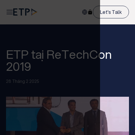
Let's Talk
ETP tại ReTechCon
2019
28 Tháng 2 2025