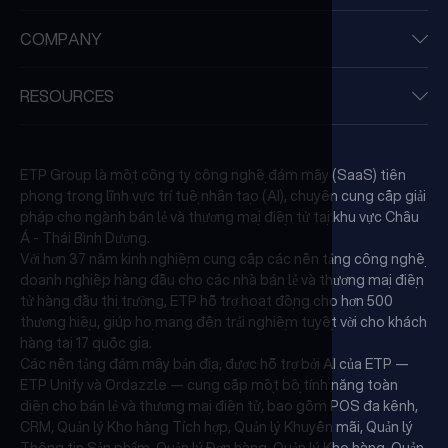
COMPANY
RESOURCES
ETP Group là một công ty công nghệ đám mây (SaaS) tiên
phong trong lĩnh vực trí tuệ nhân tạo (AI), chuyên cung cấp giải
pháp cho ngành bán lẻ và thương mại điện tử tại khu vực Châu
Á - Thái Bình Dương.
Với hơn 37 năm kinh nghiệm cung cấp các nền tảng công nghệ
doanh nghiệp hàng đầu cho các nhà bán lẻ và thương mại điện
tử hàng đầu thị trường, ETP hỗ trợ hoạt động cho hơn 500
thương hiệu, giúp họ mang đến trải nghiệm tuyệt vời cho khách
hàng tại 17 quốc gia.
Các nền tảng đám mây bản địa, được hỗ trợ bởi AI của ETP —
ETP Unify và Ordazzle — cung cấp một bộ tính năng toàn
diện cho bán lẻ và thương mại điện tử, bao gồm POS đa kênh,
CRM, Quản lý Kho hàng Tích hợp, Quản lý Khuyến mãi, Quản lý