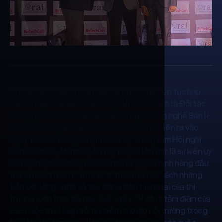
Chúng tôi tự hào thông báo rằng ETP đã tiếp tục hợp
tác với Hiệp hội Bán lẻ Ấn Độ (RAI) với tư cách là Đối tác
Công nghệ Omni-channel tại Hội nghị Công nghệ Bán lẻ
vừa kết thúc gần đây – ReTechCon 2019, diễn ra vào
ngày 18 và 19 tháng 9 năm 2019 tại Trung tâm Hội nghị
Renaissance, Mumbai, Ấn Độ. Đây là lần thứ 13 sự kiện uy
tín này được tổ chức, nơi các nhà ra quyết định hàng đầu
trong ngành bán lẻ tụ họp để thảo luận về cách những
tiến bộ công nghệ sẽ tác động đến tương lai của thị
trường luôn thay đổi này. Đội ngũ ETP đã là tâm điểm của
các cuộc thảo luận sôi nổi diễn ra khắp hội trường trong