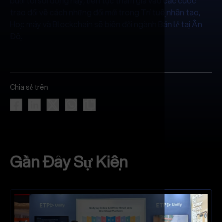
buổi tối sôi động này, liên tục tham gia vào các cuộc
trao đổi về cách những đổi mới trong Trí tuệ nhân tạo,
Học máy và Blockchain sẽ biến đổi ngành Bán lẻ tại Ấn
Độ.
Chia sẻ trên
Gần Đây Sự Kiện