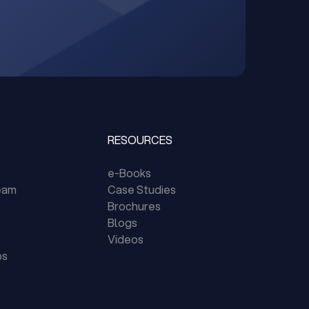
RESOURCES
e-Books
eam
Case Studies
Brochures
Blogs
s
Videos
ps