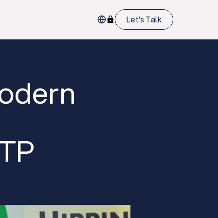
Let's Talk
dern
TP