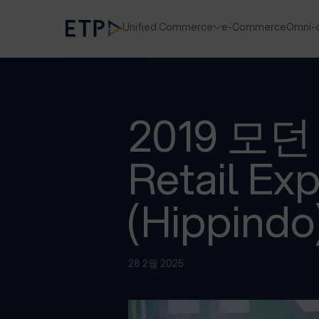
Unified Commerce
e-Commerce
Omni-
2019 모
Retail E
(Hippin
28 2월 2025