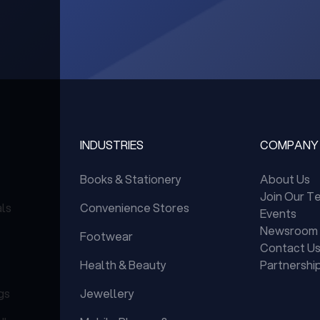
INDUSTRIES
COMPANY
Books & Stationery
About Us
Join Our T
als
Convenience Stores
Events
Newsroom
Footwear
Contact U
Health & Beauty
Partnershi
gs
Jewellery