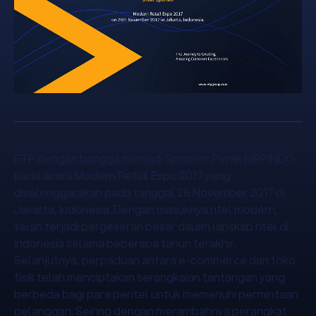
ETP dengan bangga menjadi Sponsor Perak HIPPINDO
pada acara Modern Retail Expo 2017 yang
diselenggarakan pada tanggal 28 November 2017 di
Jakarta, Indonesia. Dengan masuknya ritel modern,
telah terjadi pergeseran besar dalam lanskap ritel di
Indonesia selama beberapa tahun terakhir.
Selanjutnya, perpaduan antara e-commerce dan toko
fisik telah menciptakan serangkaian tantangan yang
berbeda bagi para peritel untuk memenuhi permintaan
pelanggan. Seiring dengan merambahnya perangkat