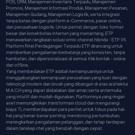
POS, CRM, Manajemen Inventaris Terpadu, Manajemen
Promosi, Manajemen Informasi Produk, Manajemen Pesanan,
Manajemen Gudang, Manajemen Logistik, serta integrasi
tanpa batas dengan platform e-Commerce, pasar online,
dan perusahaan logistik. Untuk peritel dengan toko format
besar dan konektivitas internet yang menantang, ETP
menawarkan rangkaian solusi omni-channel hibrida - ETP V5.
Platform Ritel Perdagangan Terpadu ETP dirancang untuk
memberikan pengalaman berbelanja yang konsisten, tanpa
hambatan, dan dipersonalisasi di semua titik kontak - online
dan offline.
Yang membedakan ETP adalah kemampuannya untuk
menggabungkan kemampuan perusahaan yang kuat dengan
teknologi modern dan lincah yang dibangun di atas arsitektur
M.A.C.H yang dapat diskalakan dan aman serta antarmuka
yang intuitif dan mudah digunakan. Platformnya yang ringan
aset memungkinkan transformasi cloud dan mengurangi
biaya TI, memberdayakan para peritel untuk fokus pada hal-
hal yang benar-benar penting: mendorong pertumbuhan,
meningkatkan pengalaman pelanggan, dan tetap terdepan
dalam lanskap ritel yang berubah dengan cepat.