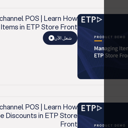
channel POS | Learn How
Items in ETP Store Front
شغل الآن
channel POS | Learn How
e Discounts in ETP Store
Front