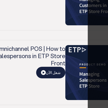
mnichannel POS | How to
lespersons in ETP Store
Front
شغل الآن