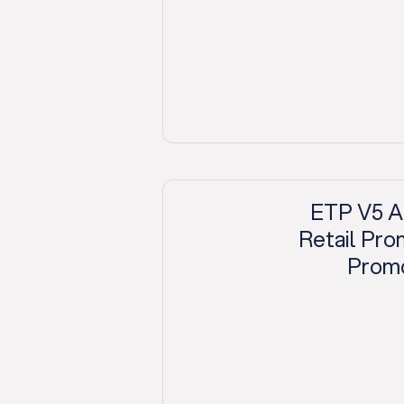
ETP V5 A
Retail Pro
Promo