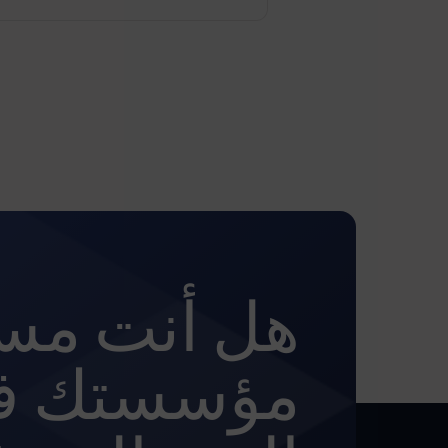
هل أنت مست
مؤسستك ف