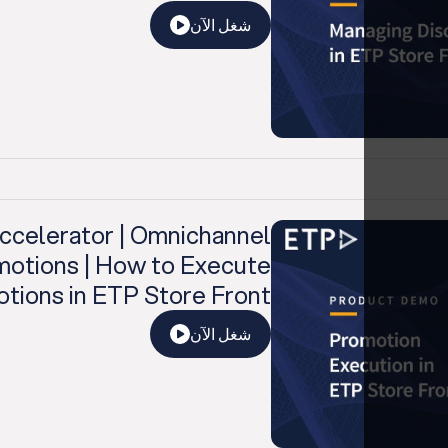
شغل الآن
ccelerator | Omnichannel
motions | How to Execute
tions in ETP Store Front
شغل الآن