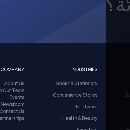
ئة؟
COMPANY
INDUSTRIES
About Us
Books & Stationery
in Our Team
Convenience Stores
Bu
Events
Newsroom
Footwear
Contact Us
artnerships
Health & Beauty
Jewellery
H