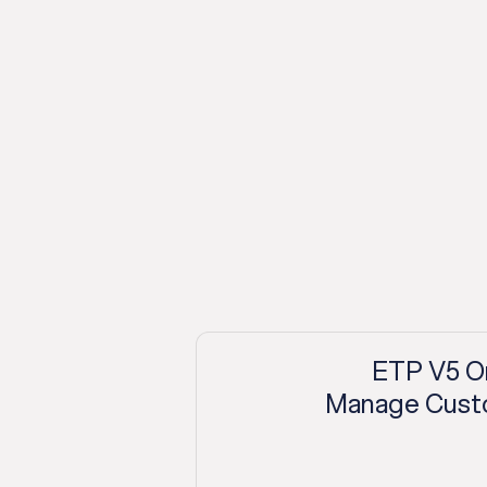
ETP V5 O
Manage Custo