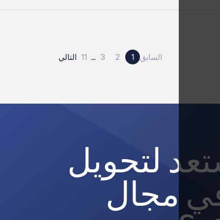
السابق
1
2
3
...
11
التالي
عد لتحويل
ي مجال