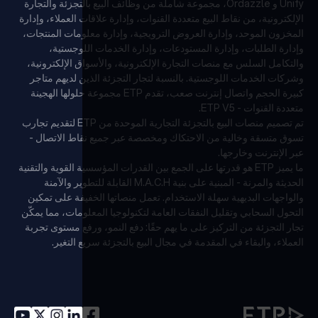
Unify و Ordazzle، مجموعة شاملة من وظائف البيع بالتجزئة والتجارة
الإلكترونية، من نقاط البيع متعددة القنوات، وإدارة علاقات العملاء، وإدارة
المخزون الموحد، وإدارة العروض الترويجية، وإدارة معلومات المنتجات،
وإدارة الطلبات، وإدارة المستودعات، وإدارة الخدمات اللوجستية،
والتكامل السلس مع منصات التجارة الإلكترونية، والأسواق الإلكترونية،
وشركات الخدمات اللوجستية. بالنسبة لتجار التجزئة الذين لديهم متاجر
كبيرة الحجم واتصال إنترنت صعب، تقدم ETP مجموعة حلولها الهجينة
متعددة القنوات - ETP V5.
تم تصميم منصات البيع بالتجزئة التجارية الموحدة من ETP لتقديم تجارب
تسوق متسقة وخالية من الاحتكاك ومخصصة عبر جميع نقاط الاتصال -
عبر الإنترنت وخارجها.
ما يميز ETP هو قدرتها على الجمع بين القدرات المؤسسية القوية والتقنية
الحديثة والمرنة - المبنية على بنية M.A.C.H القابلة للتطوير والآمنة
والواجهات البديهية سهلة الاستخدام. تعمل منصاتها الخفيفة على تمكين
التحول السحابي وتقليل النفقات العامة لتكنولوجيا المعلومات، مما يمكّن
تجار التجزئة من التركيز على ما يهم حقًا: دفع النمو، ورفع مستوى تجربة
العملاء، والبقاء في المقدمة في مجال البيع بالتجزئة سريع التغير.