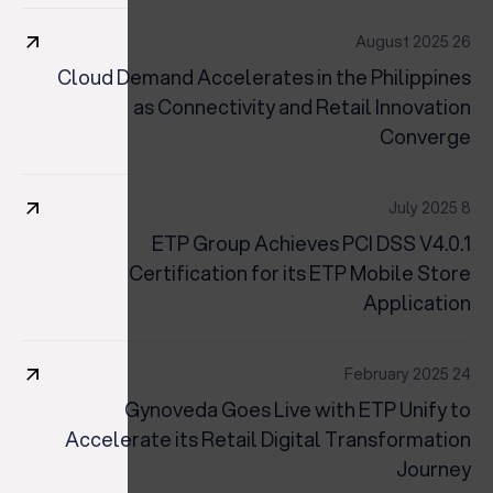
26 August 2025
Cloud Demand Accelerates in the Philippines
as Connectivity and Retail Innovation
Converge
8 July 2025
ETP Group Achieves PCI DSS V4.0.1
Certification for its ETP Mobile Store
Application
24 February 2025
Gynoveda Goes Live with ETP Unify to
Accelerate its Retail Digital Transformation
Journey