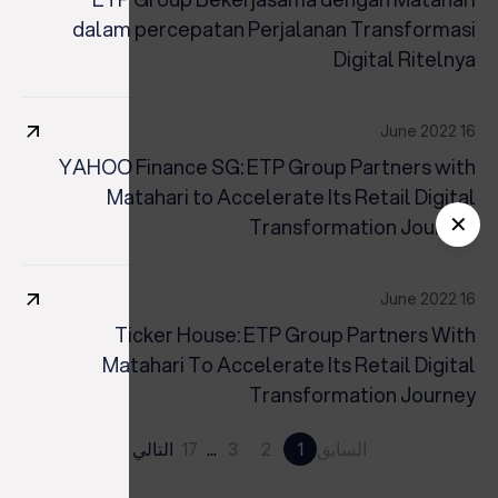
dalam percepatan Perjalanan Transformasi
Digital Ritelnya
16 June 2022
YAHOO Finance SG: ETP Group Partners with
Matahari to Accelerate Its Retail Digital
✕
Transformation Journey
16 June 2022
Ticker House: ETP Group Partners With
Matahari To Accelerate Its Retail Digital
Transformation Journey
السابق
1
2
3
...
17
التالي