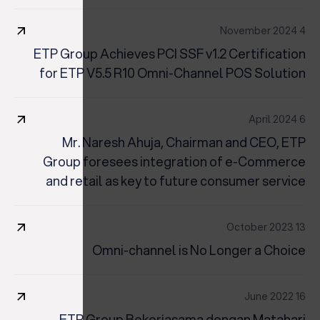
4 November 2024
ETP Group Achieves PCI SSF v1.2 Certification
for ETP V5.5 R10 Omni-Channel POS Solution
6 April 2024
Mr. Naresh Ahuja, Chairman and CEO, ETP
Group foresees integration of e-Commerce
and retail as key to future consumer service
13 October 2023
Omni-channel is No Longer a Choice
16 June 2022
ETP Group Bekerjasama dengan Matahari