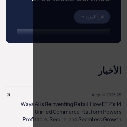
اقرأ المزيد
مميز
الأخبار
28 August 2025
14 Ways AI is Reinventing Retail: How ETP’s
Unified Commerce Platform Powers
Profitable, Secure, and Seamless Growth