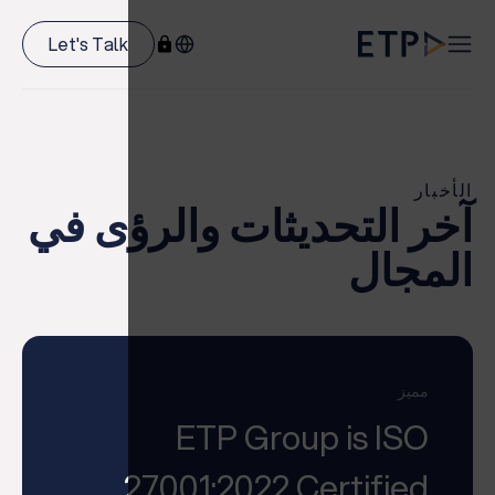
Let's Talk
الأخبار
آخر التحديثات والرؤى في
المجال
مميز
ETP Group is ISO
27001:2022 Certified