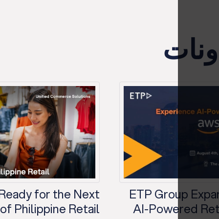
ونات
 Ready for the Next
ETP Group Expan
f Philippine Retail?
AI-Powered Reta