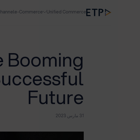
hannel
e-Commerce
Unified Commerce
he Booming
Successful
Future
31 مارس 2023