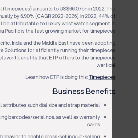
 (timepieces) amounts to US$66.07bn in 2022. The
nually by 6.90% (CAGR 2022-2026). In 2022, 44% of
l be attributable to Luxury wrist watch segment. In
a Pacific is the fast growing market for timepieces.
Pacific, India and the Middle East have been adopting
Solutions for efficiently running their timepieces
relevant benefits that ETP offers to the timepieces
vertical.
Learn how ETP is doing this:
T
imepieces
Business Benefits:
 attributes such dial size and strap material
ing barcodes/serial nos. as well as warranty
cards
behavior to enable cross-selling/up-selling