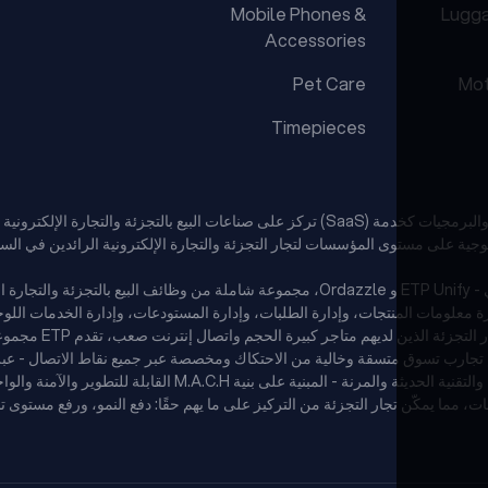
Mobile Phones &
Lugg
Accessories
Pet Care
Mot
Timepieces
تقدم منصات ETP السحابية الأصلية المدعومة بالذكاء الاصطناعي - ETP Unify و Ordazzle، مجموعة 
ارة معلومات المنتجات، وإدارة الطلبات، وإدارة المستودعات، وإدارة الخدمات اللو
اجر كبيرة الحجم واتصال إنترنت صعب، تقدم ETP مجموعة حلولها الهجينة متعددة القنوات - ETP V5.
ما يميز ETP هو قدرتها على الجمع بين القدرات المؤسسية القوية والتق
ت، مما يمكّن تجار التجزئة من التركيز على ما يهم حقًا: دفع النمو، ورفع مستوى ت