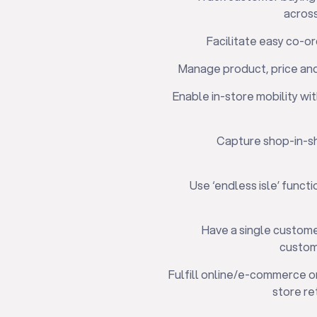
across
Facilitate easy co-or
Manage product, price and
Enable in-store mobility wi
Capture shop-in-sho
Use ‘endless isle’ funct
Have a single customer
custom
Fulfill online/e-commerce o
store re