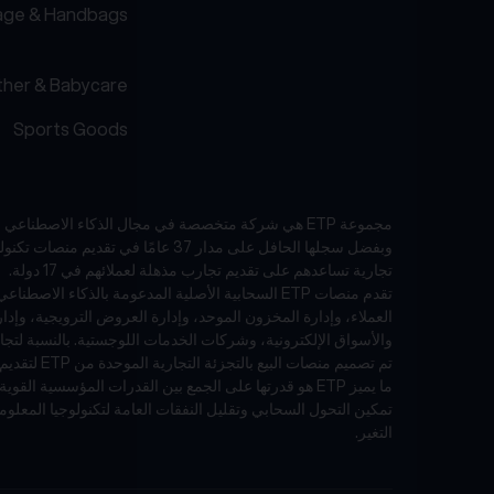
age & Handbags
her & Babycare
Sports Goods
مجموعة ETP هي شركة متخصصة في مجال الذكاء الاصطناعي والبرمجيات كخدمة (SaaS) تركز على صناعات البيع بالتجزئة والتجارة الإلكترونية في منطقة آسيا والمحيط الهادئ.
تجارية تساعدهم على تقديم تجارب مذهلة لعملائهم في 17 دولة.
العملاء، وإدارة المخزون الموحد، وإدارة العروض الترويجية، وإد
والأسواق الإلكترونية، وشركات الخدمات اللوجستية. بالنسبة لتجار التجزئة الذين لديهم مت
تم تصميم منصات البيع بالتجزئة التجارية الموحدة من ETP لتقديم تجارب تسوق متسقة وخالية من الاحتكاك ومخصصة عبر جميع نقاط الاتصال - عبر الإنترنت وخارجها.
تمكين التحول السحابي وتقليل النفقات العامة لتكنولوجيا المعلوما
التغير.