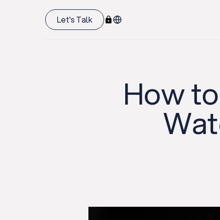
Let's Talk
How to
Watc