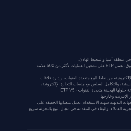
وبفضل سجلها الحافل على مدار 37 عامًا في تقديم منصات تكنولوجية على مستوى المؤسسات لتجار التجزئة والتجارة الإلكترونية الرائدين في السوق، تعمل ETP على تشغيل العمليات لأكثر من 500 علامة
شاملة من وظائف البيع بالتجزئة والتجارة الإلكترونية، من نقاط البيع متعددة القنوات، وإدارة علاقات
جستية، والتكامل السلس مع منصات التجارة الإلكترونية،
نية الحديثة والمرنة - المبنية على بنية M.A.C.H القابلة للتطوير والآمنة والواجهات البديهية سهلة الاستخدام. تعمل منصاتها الخفيفة على
جربة العملاء، والبقاء في المقدمة في مجال البيع بالتجزئة سريع