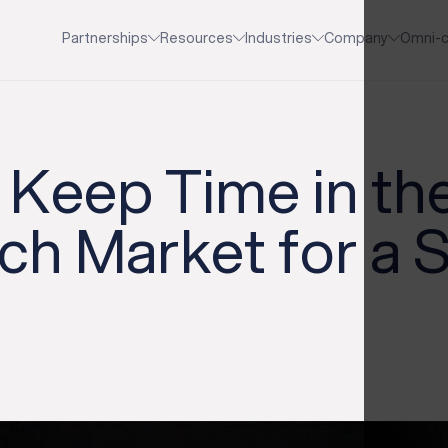
Partnerships
Resources
Industries
Company
Omni-c
 Keep Time in t
h Market for a 