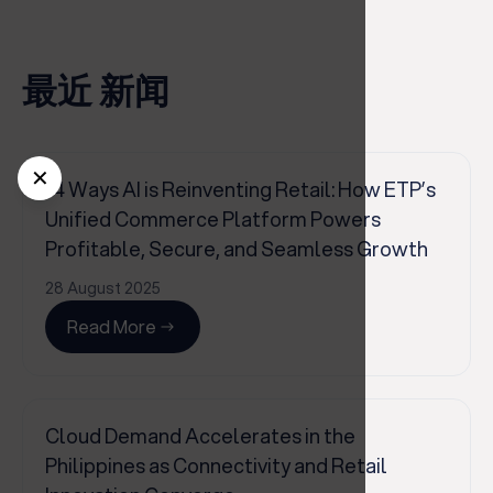
最近 新闻
✕
14 Ways AI is Reinventing Retail: How ETP’s
Unified Commerce Platform Powers
Profitable, Secure, and Seamless Growth
28 August 2025
Read More
Cloud Demand Accelerates in the
Philippines as Connectivity and Retail