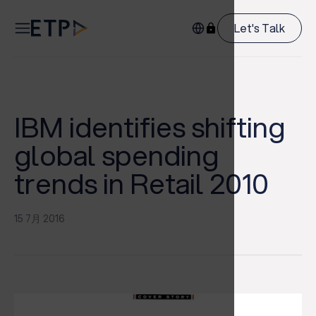
Let's Talk
IBM identifies shifting
global spending
trends in Retail 2010
15 7月 2016