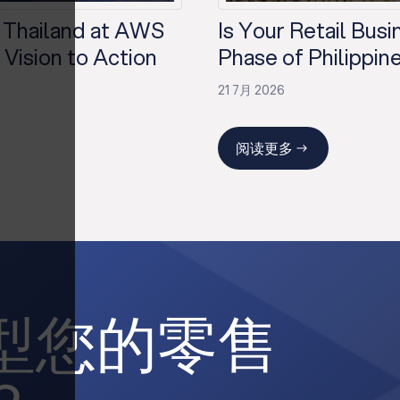
 Thailand at AWS
Is Your Retail Bus
Vision to Action
Phase of Philippine
21 7月 2026
阅读更多
型您的零售