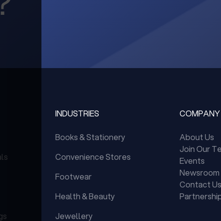
？
INDUSTRIES
COMPANY
Books & Stationery
About Us
Join Our T
als
Convenience Stores
Events
Newsroom
Footwear
Contact U
Health & Beauty
Partnershi
gs
Jewellery