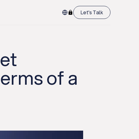
Let's Talk
et
terms of a