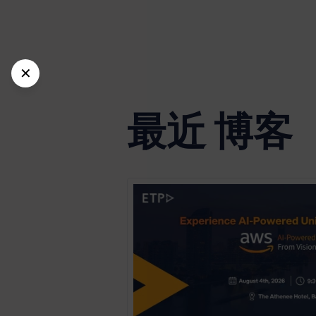
✕
最近 博客