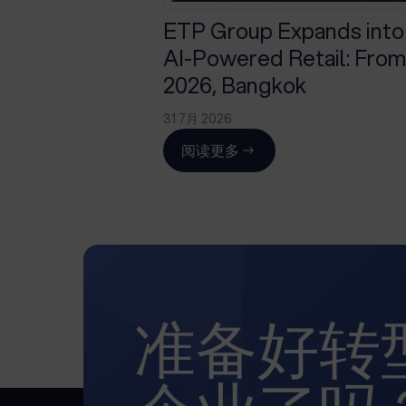
ETP Group Expands into
AI-Powered Retail: From 
2026, Bangkok
31 7月 2026
阅读更多
准备好转