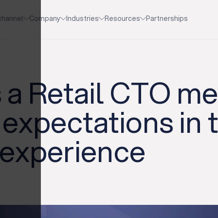
channel
Company
Industries
Resources
Partnerships
a Retail CTO me
expectations in 
 experience