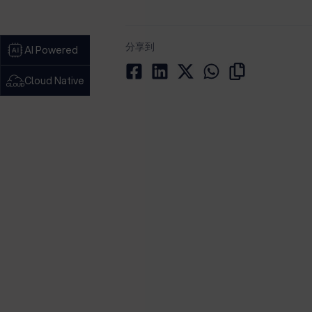
分享到
AI Powered
Cloud Native