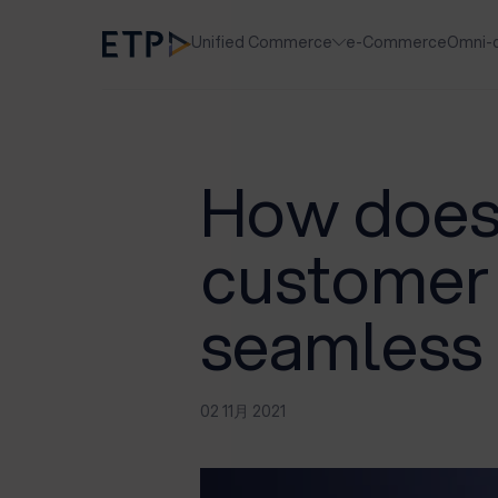
Unified Commerce
e-Commerce
Omni-
How does 
customer 
seamless
02 11月 2021