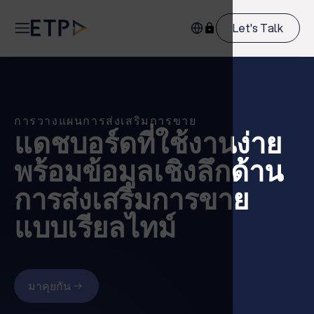
Let's Talk
การวางแผนการส่งเสริมการขาย
แดชบอร์ดที่ใช้งานง่าย
พร้อมข้อมูลเชิงลึกด้าน
การส่งเสริมการขาย
แบบเรียลไทม์
มาคุยกัน