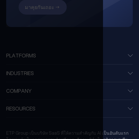
มาคุยกันเถอะ
PLATFORMS
INDUSTRIES
COMPANY
RESOURCES
ETP Group เป็นบริษัท SaaS ที่ให้ความสำคัญกับ AI เป็นอันดับแรก