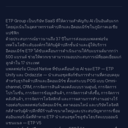
ETP Group เป็นบริษัท SaaS ที่ให้ความสำคัญกับ AI เป็นอันดับแรก
โดยมุ่งเน้นในอุตสาหกรรมค้าปลีกและอีคอมเมิร์ซในภูมิภาคเอเชีย
แปซิฟิก
ด้วยประสบการณ์ยาวนานถึง 37 ปีในการส่งมอบแพลตฟอร์ม
เทคโนโลยีระดับองค์กรให้กับผู้ค้าปลีกชั้นนำและผู้ให้บริการ
อีคอมเมิร์ซ ETP ได้ขับเคลื่อนการดำเนินงานให้กับแบรนด์มากกว่า
500 แบรนด์ ช่วยให้พวกเขาสามารถมอบประสบการณ์ที่ยอดเยี่ยมแก่
ลูกค้าใน 17 ประเทศ
แพลตฟอร์ม Cloud Native ที่ขับเคลื่อนด้วย AI ของ ETP — ETP
Unify และ Ordazzle — นำเสนอชุดฟังก์ชันการทำงานที่ครอบคลุม
สำหรับธุรกิจค้าปลีกและอีคอมเมิร์ซ ตั้งแต่ระบบ POS แบบ Omni-
channel, CRM, การจัดการสินค้าคงคลังแบบรวมศูนย์, การจัดการ
โปรโมชั่น, การจัดการข้อมูลสินค้า, การจัดการคำสั่งซื้อ, การจัดการ
คลังสินค้า, การจัดการโลจิสติกส์ และการผสานการทำงานอย่างไร้
รอยต่อกับแพลตฟอร์มอีคอมเมิร์ซ, ตลาดออนไลน์ และบริษัทโลจิสติ
กส์สำหรับผู้ค้าปลีกที่มีร้านค้าขนาดใหญ่และประสบปัญหาการเชื่อม
ต่ออินเทอร์เน็ตที่ท้าทาย ETP นำเสนอชุดโซลูชันไฮบริดแบบออมนิ
แชนแนล — ETP V5