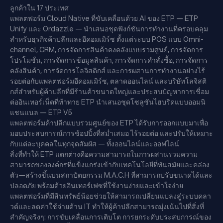
ลูกค้าใน 17 ประเทศ
แพลตฟอร์ม Cloud Native ที่ขับเคลื่อนด้วย AI ของ ETP — ETP
Unify และ Ordazzle — นำเสนอชุดฟังก์ชันการทำงานที่ครอบคลุม
สำหรับธุรกิจค้าปลีกและอีคอมเมิร์ซ ตั้งแต่ระบบ POS แบบ Omni-
channel, CRM, การจัดการสินค้าคงคลังแบบรวมศูนย์, การจัดการ
โปรโมชั่น, การจัดการข้อมูลสินค้า, การจัดการคำสั่งซื้อ, การจัดการ
คลังสินค้า, การจัดการโลจิสติกส์ และการผสานการทำงานอย่างไร้
รอยต่อกับแพลตฟอร์มอีคอมเมิร์ซ, ตลาดออนไลน์ และบริษัทโลจิสติ
กส์สำหรับผู้ค้าปลีกที่มีร้านค้าขนาดใหญ่และประสบปัญหาการเชื่อม
ต่ออินเทอร์เน็ตที่ท้าทาย ETP นำเสนอชุดโซลูชันไฮบริดแบบออมนิ
แชนแนล — ETP V5
แพลตฟอร์มค้าปลีกแบบรวมศูนย์ของ ETP ได้รับการออกแบบมาเพื่อ
มอบประสบการณ์การช้อปปิ้งที่สม่ำเสมอ ไร้รอยต่อ และปรับให้เหมาะ
กับแต่ละบุคคลในทุกจุดสัมผัส — ทั้งออนไลน์และออฟไลน์
สิ่งที่ทำให้ ETP แตกต่างคือความสามารถในการผสานรวมความ
สามารถขององค์กรที่แข็งแกร่งเข้ากับเทคโนโลยีที่ทันสมัยและคล่อง
ตัว—สร้างขึ้นบนสถาปัตยกรรม M.A.C.H ที่สามารถปรับขนาดได้และ
ปลอดภัย พร้อมด้วยอินเทอร์เฟซที่ใช้งานง่ายและเข้าใจง่าย
แพลตฟอร์มที่มีสินทรัพย์น้อยช่วยให้สามารถเปลี่ยนแปลงสู่ระบบคลา
วด์และลดค่าใช้จ่ายด้าน IT ทำให้ผู้ค้าปลีกสามารถมุ่งเน้นไปที่สิ่งที่
สำคัญจริงๆ: การขับเคลื่อนการเติบโต การยกระดับประสบการณ์ของ