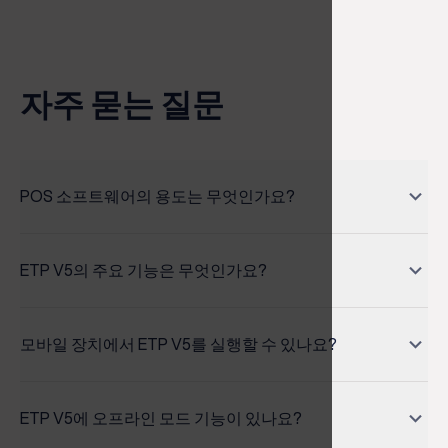
…
자주 묻는 질문
POS 소프트웨어의 용도는 무엇인가요?
A POS system is a set of software packages, either
cloud-based or accompanying compatible hardware
ETP V5의 주요 기능은 무엇인가요?
packages, that is used to organize and operate your
retail business. The software links your customer
ETP V5 is an enterprise-class Omni-channel Retail
service, inventory, marketplaces, accounting, payroll
Solution that seamlessly integrates point of sale
모바일 장치에서 ETP V5를 실행할 수 있나요?
and other departmental functions within one program,
(POS), customer relationship management (CRM) and
which helps centralize your administrative tasks. Using
loyalty management, merchandise and inventory
ETP Mobile Store is available for deployment on iOS
a POS is tremendously time-saving and efficient
management, assortment and OTB planning,
and Android-based smartphones and tablets as an
ETP V5에 오프라인 모드 기능이 있나요?
compared with the alternative of using separate
marketing, and promotions planning, and business
app. The retail invoice can be printed with Bluetooth,