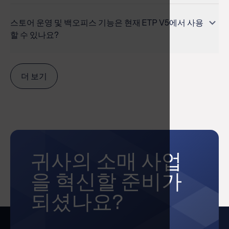
software to manage each area.
intelligence (BI). The ETP Omni-channel retail
Wi-Fi or it can be sent via email using the customer’s
ETP V5 POS software has an offline mode that will
software allows the scalability required for business
email address. The Mobile POS solution can be
continue to work, even during server downtime. When
스토어 운영 및 백오피스 기능은 현재 ETP V5에서 사용
It can also improve the customer experience with
growth. ETP V5 can be deployed comprehensively or
connected to the ETP Store Operations system within
the connection re-establishes, the data from the
할 수 있나요?
efficient promotion planning, reduce waste with
modularly, in-premise or on the cloud, across multiple
the store on Wi-Fi or, in the case of an atrium or kiosk
offline transactions are uploaded to the memory for
automated inventory reconciliation and expiration and
platforms, channels, and system environments.
sale, to the Central Server EAS through cloud
use in transaction details and reports.
ETP Omni-channel Store Solution enables true
ordering alerts, and prevent theft.
computing. The ETP Mobile POS software is
integration between the business back-end
더 보기
developed to facilitate a superior brand experience.
operations, supply and demand channels.
귀사의 소매 사업
을 혁신할 준비가
되셨나요?