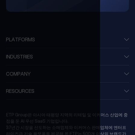
PLATFORMS
INDUSTRIES
COMPANY
RESOURCES
ETP Group은 아시아 태평양 지역의 리테일 및 이커머스 산업에 중
점을 둔 AI 우선 SaaS 기업입니다.
37년간 시장을 선도하는 소매업체와 이커머스 판매업체에 엔터프
라이즈급 기술 플랫폼을 제공해 온 ETP는 500개 이상의 브랜드가