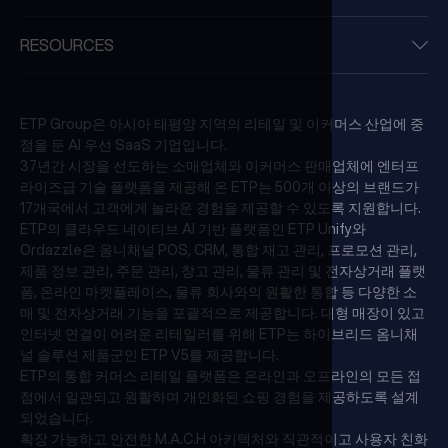
RESOURCES
ETP Group은 아시아 태평양 지역의 리테일 및 이커머스 산업에 중
점을 둔 AI 우선 SaaS 기업입니다.
37년간 시장을 선도하는 소매업체와 이커머스 판매업체에 엔터프
라이즈급 기술 플랫폼을 제공해 온 ETP는 500개 이상의 브랜드가
17개국에서 고객에게 놀라운 경험을 제공할 수 있도록 지원합니다.
ETP의 클라우드 네이티브 AI 기반 플랫폼인 ETP Unify와
Ordazzle은 옴니채널 POS, CRM, 통합 재고 관리, 프로모션 관리,
제품 정보 관리, 주문 관리, 창고 관리, 물류 관리 및 전자상거래 플랫
폼, 온라인 마켓플레이스, 물류 회사와의 원활한 통합 등 다양한 소
매 및 전자상거래 기능을 포괄적으로 제공합니다. 대형 매장이 있고
인터넷 연결이 어려운 리테일러를 위해 ETP는 하이브리드 옴니채
널 솔루션 제품군인 ETP V5를 제공합니다.
ETP의 통합 커머스 리테일 플랫폼은 온라인과 오프라인의 모든 접
점에서 일관되고 원활하며 개인화된 쇼핑 경험을 제공하도록 설계
되었습니다.
확장 가능하고 안전한 M.A.C.H 아키텍처와 직관적이고 사용자 친화