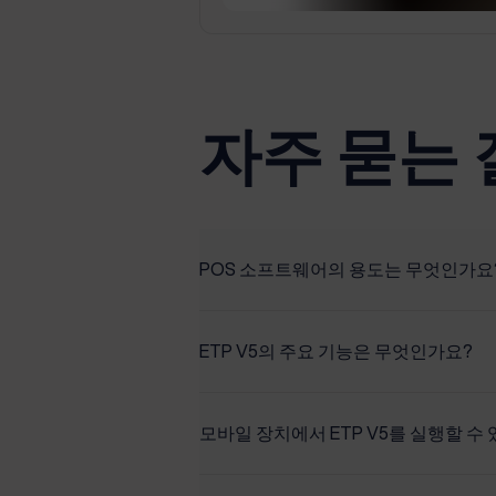
자주 묻는
POS 소프트웨어의 용도는 무엇인가요
A POS system is a set of software 
organize and operate your retail bus
ETP V5의 주요 기능은 무엇인가요?
and other departmental functions wi
time-saving and efficient compared 
ETP V5 is an enterprise-class Omni-
management (CRM) and loyalty man
모바일 장치에서 ETP V5를 실행할 수
It can also improve the customer ex
and promotions planning, and busines
reconciliation and expiration and or
business growth. ETP V5 can be depl
ETP Mobile Store is available for d