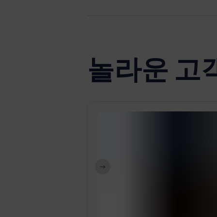
놀라운 고
개 이상
력한 옴