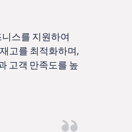
비즈니스를 지원하여
SAP를 ER
 재고를 최적화하며,
니다. 이제 
과 고객 만족도를 높
되어 버튼 클
보고가 가능
Manish Kapoor
MD & CEO, 페페 진, 인도