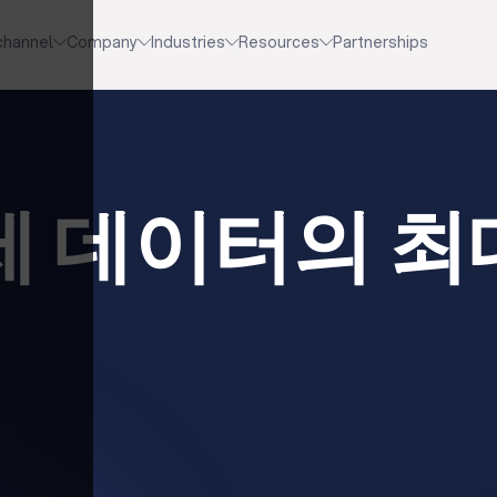
channel
Company
Industries
Resources
Partnerships
제 데이터의 최