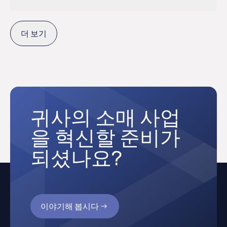
modularly, in-premise or on the cloud, across multiple
the store on Wi-Fi or, in the case of an atrium or kiosk
offline transactions are uploaded to the memory for
automated inventory reconciliation and expiration and
platforms, channels, and system environments.
sale, to the Central Server EAS through cloud
use in transaction details and reports.
ETP Omni-channel Store Solution enables true
ordering alerts, and prevent theft.
computing. The ETP Mobile POS software is
integration between the business back-end
더 보기
developed to facilitate a superior brand experience.
operations, supply and demand channels.
귀사의 소매 사업
을 혁신할 준비가
되셨나요?
이야기해 봅시다