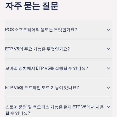
자주 묻는 질문
POS 소프트웨어의 용도는 무엇인가요?
A POS system is a set of software packages, either
cloud-based or accompanying compatible hardware
ETP V5의 주요 기능은 무엇인가요?
packages, that is used to organize and operate your
retail business. The software links your customer
ETP V5 is an enterprise-class Omni-channel Retail
service, inventory, marketplaces, accounting, payroll
Solution that seamlessly integrates point of sale
모바일 장치에서 ETP V5를 실행할 수 있나요?
and other departmental functions within one program,
(POS), customer relationship management (CRM) and
which helps centralize your administrative tasks. Using
loyalty management, merchandise and inventory
ETP Mobile Store is available for deployment on iOS
a POS is tremendously time-saving and efficient
management, assortment and OTB planning,
and Android-based smartphones and tablets as an
ETP V5에 오프라인 모드 기능이 있나요?
compared with the alternative of using separate
marketing, and promotions planning, and business
app. The retail invoice can be printed with Bluetooth,
software to manage each area.
intelligence (BI). The ETP Omni-channel retail
Wi-Fi or it can be sent via email using the customer’s
ETP V5 POS software has an offline mode that will
software allows the scalability required for business
email address. The Mobile POS solution can be
continue to work, even during server downtime. When
스토어 운영 및 백오피스 기능은 현재 ETP V5에서 사용
It can also improve the customer experience with
growth. ETP V5 can be deployed comprehensively or
connected to the ETP Store Operations system within
the connection re-establishes, the data from the
할 수 있나요?
efficient promotion planning, reduce waste with