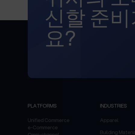
신할 준비
요?
PLATFORMS
INDUSTRIES
Unified Commerce
Apparel
e-Commerce
Building Materi
Omni-channel