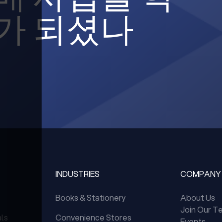
가 되셨나
INDUSTRIES
COMPANY
Books & Stationery
About Us
Join Our T
als
Convenience Stores
Events