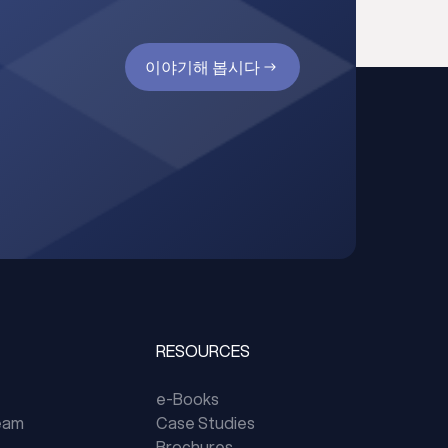
이야기해 봅시다
RESOURCES
e-Books
eam
Case Studies
Brochures