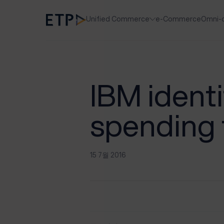
Unified Commerce
e-Commerce
Omni-
IBM identi
spending 
15 7월 2016