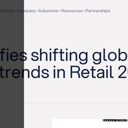
channel
Company
Industries
Resources
Partnerships
fies shifting glob
trends in Retail 