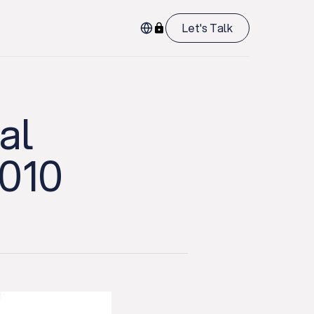
Let's Talk
al
2010