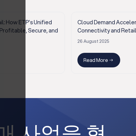
il: How ETP’s Unified
Cloud Demand Accelerat
ofitable, Secure, and
Connectivity and Retai
26 August 2025
Read More
매 사업을 혁