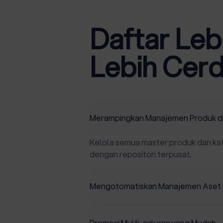
Daftar Leb
Lebih Cer
Merampingkan Manajemen Produk di
Kelola semua master produk dan ka
dengan repositori terpusat.
Mengotomatiskan Manajemen Aset D
Memastikan kehadiran merek yang 
gambar dan video yang terkonsolidas
Promosi Multi-saluran yang Mudah