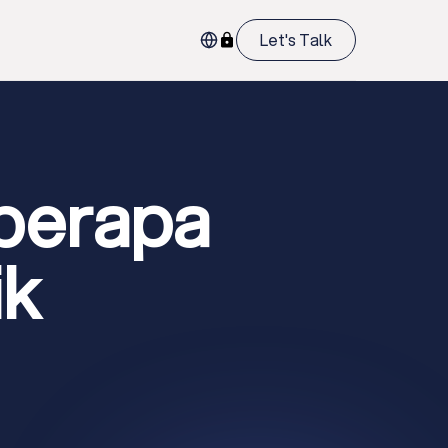
Let's Talk
eberapa
ik