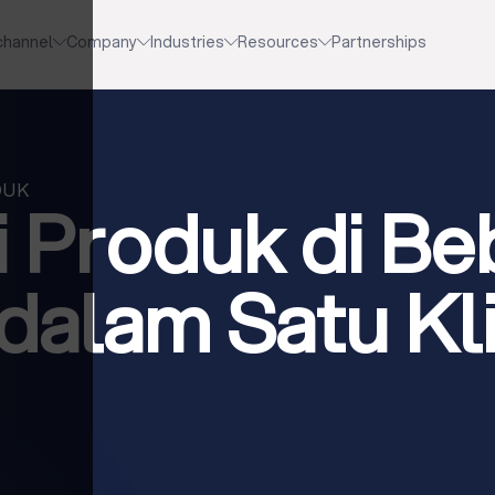
channel
Company
Industries
Resources
Partnerships
DUK
i Produk di B
dalam Satu Kl