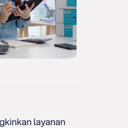
gkinkan layanan
Dengan SAP 