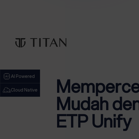
AI Powered
Mempercep
Cloud Native
Mudah den
ETP Unify