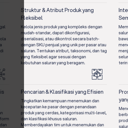
Struktur & Atribut Produk yang
Int
Fleksibel
Sem
gal
Kelola jenis produk yang kompleks dengan
Memu
mudah-standar, dapat dikonfigurasi,
salu
lola
diserialisasi, atau dikontrol secara batch-
bawa
ra
dengan SKU penjual yang unik per pasar atau
mene
di
saluran. Tentukan atribut, taksonomi, dan tag
menj
yang fleksibel agar sesuai dengan
selu
kebutuhan saluran yang beragam.
teri
is
Pencarian & Klasifikasi yang Efisien
Pro
yan
Tingkatkan kemampuan menemukan dan
kecepatan ke pasar dengan penandaan
Mene
an
produk yang cerdas, kategorisasi multi-level,
berb
tform
dan klasifikasi khusus saluran.
prod
 dan
Memberdayakan tim untuk menemukan dan
salu