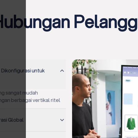
ubungan Pelangg
Dikonfigurasi untuk
ang sangat mudah
gan berbagai vertikal ritel
rasi Global
ng dapat diimplementasikan di