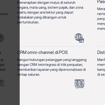
Pas
Menerapkan dengan mulus di seluruh
negara, mata uang, sistem pajak, dan zona
Mera
waktu dengan arsitektur yang dapat
esuai
rant
diskalakan yang dibangun untuk
l
peny
pertumbuhan.
meng
menu
u
CRM omni-channel di POS
Dis
ang
Bangun hubungan pelanggan yang langgeng
Manf
gan
dengan CRM terintegrasi di titik penjualan,
memb
ibel
memberikan layanan yang dipersonalisasi di
kamp
setiap saluran.
di se