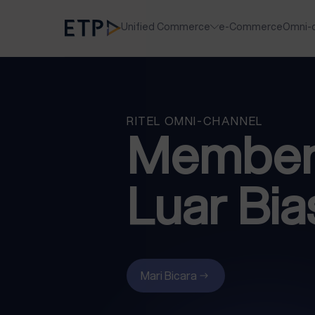
Unified Commerce
e-Commerce
Omni-
RITEL OMNI-CHANNEL
Member
Luar Bi
Mari Bicara