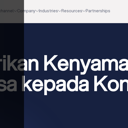
channel
Company
Industries
Resources
Partnerships
ikan Kenyam
asa kepada K