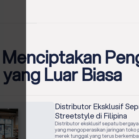
n Menciptakan Pe
yang Luar Biasa
Grup Gaya Hidup Mewah 
Asia Tenggara
ETP menyediakan rangkaian perangka
teruji, terintegrasi, dan dapat dises
mengelola kompleksitas operasi ritel