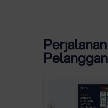
Perjalana
Pelanggan 
ina,
n
lokasi