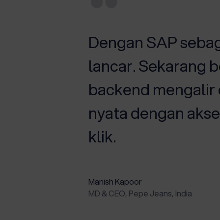
n layanan
Dengan SAP sebaga
nis yang
lancar. Sekarang be
lkan
backend mengalir
annel dengan
nyata dengan akse
elanggan
klik.
Manish Kapoor
MD & CEO, Pepe Jeans, India