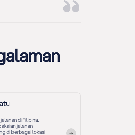
ngalaman
Nomor 1 di
t lunak yang telah
uaikan untuk
 saat ini dan di masa