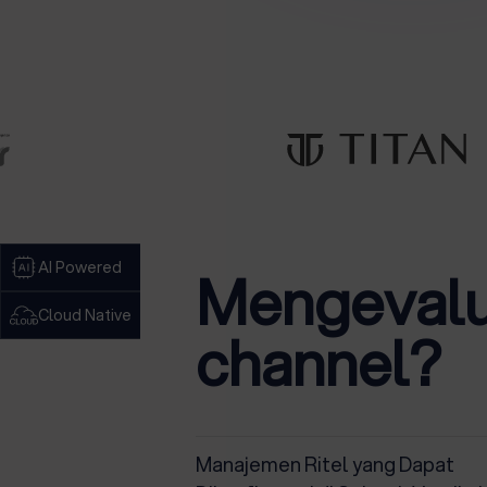
AI Powered
Mengevalua
Cloud Native
channel?
Manajemen Ritel yang Dapat