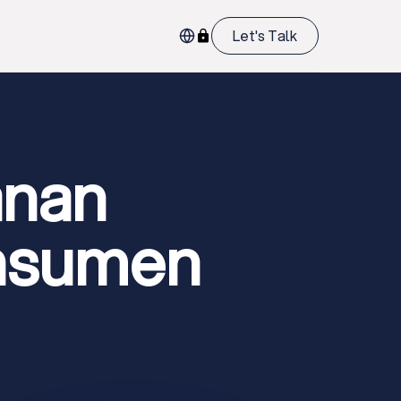
Let's Talk
anan
onsumen