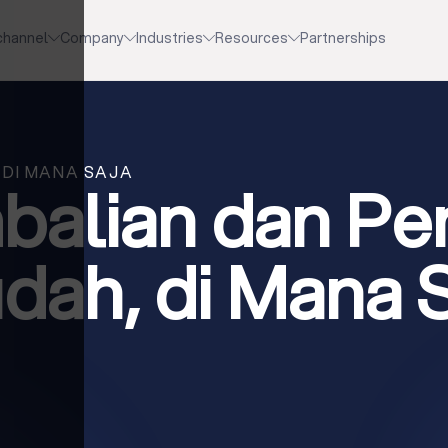
channel
Company
Industries
Resources
Partnerships
 DI MANA SAJA
alian dan Pe
dah, di Mana S