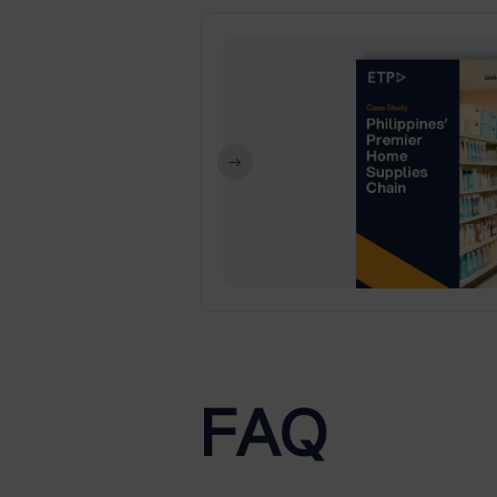
r
nesia
a di
l yang
FAQ