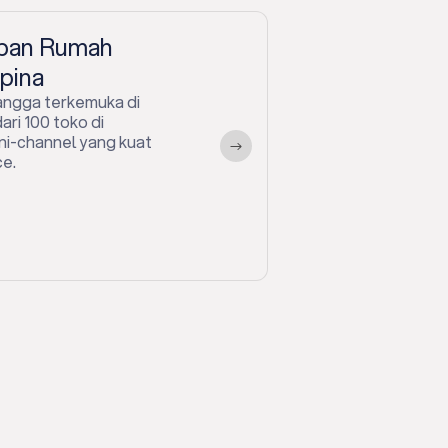
apan Rumah
pina
tangga terkemuka di
ari 100 toko di
ni-channel yang kuat
ce.