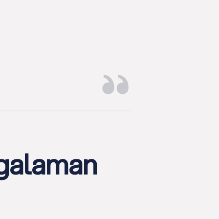
Manish Kapoor
MD & CEO, Pepe Jeans, I
ngalaman