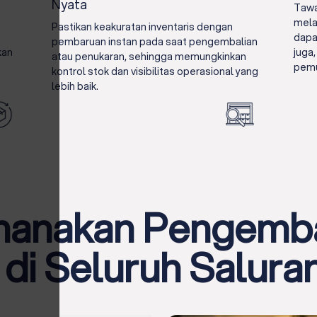
Nyata
Tawa
mela
Pastikan keakuratan inventaris dengan
dapa
pembaruan instan pada saat pengembalian
kan
juga
atau penukaran, sehingga memungkinkan
pemu
kontrol stok dan visibilitas operasional yang
lebih baik.
anakan Pengemba
di Seluruh Salura