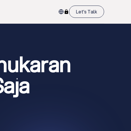
Let's Talk
nukaran
aja