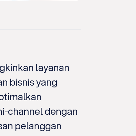
gkinkan layanan
Dengan SAP 
an bisnis yang
lancar. Sekar
ptimalkan
backend men
ni-channel dengan
nyata denga
san pelanggan
klik.