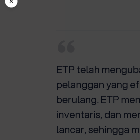
✕
ETP telah mengub
S berjalan
pelanggan yang efi
i data
berulang. ETP me
oran waktu
inventaris, dan m
ngan satu
lancar, sehingga