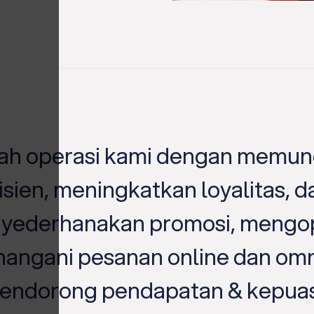
ah operasi kami dengan memun
sien, meningkatkan loyalitas, d
nyederhanakan promosi, mengo
enangani pesanan online dan om
 mendorong pendapatan & kepua