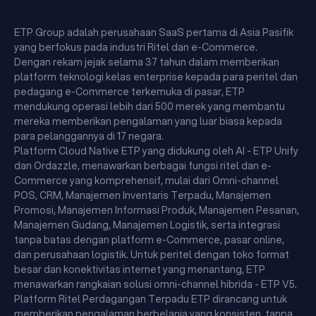
ETP Group adalah perusahaan SaaS pertama di Asia Pasifik
yang berfokus pada industri Ritel dan e-Commerce.
Dengan rekam jejak selama 37 tahun dalam memberikan
platform teknologi kelas enterprise kepada para peritel dan
pedagang e-Commerce terkemuka di pasar, ETP
mendukung operasi lebih dari 500 merek yang membantu
mereka memberikan pengalaman yang luar biasa kepada
para pelanggannya di 17 negara.
Platform Cloud Native ETP yang didukung oleh AI - ETP Unify
dan Ordazzle, menawarkan berbagai fungsi ritel dan e-
Commerce yang komprehensif, mulai dari Omni-channel
POS, CRM, Manajemen Inventaris Terpadu, Manajemen
Promosi, Manajemen Informasi Produk, Manajemen Pesanan,
Manajemen Gudang, Manajemen Logistik, serta integrasi
tanpa batas dengan platform e-Commerce, pasar online,
dan perusahaan logistik. Untuk peritel dengan toko format
besar dan konektivitas internet yang menantang, ETP
menawarkan rangkaian solusi omni-channel hibrida - ETP V5.
Platform Ritel Perdagangan Terpadu ETP dirancang untuk
memberikan pengalaman berbelanja yang konsisten, tanpa