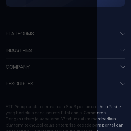
PLATFORMS
INDUSTRIES
COMPANY
RESOURCES
ETP Group adalah perusahaan SaaS pertama di Asia Pasifik
yang berfokus pada industri Ritel dan e-Commerce.
Dengan rekam jejak selama 37 tahun dalam memberikan
platform teknologi kelas enterprise kepada para peritel dan