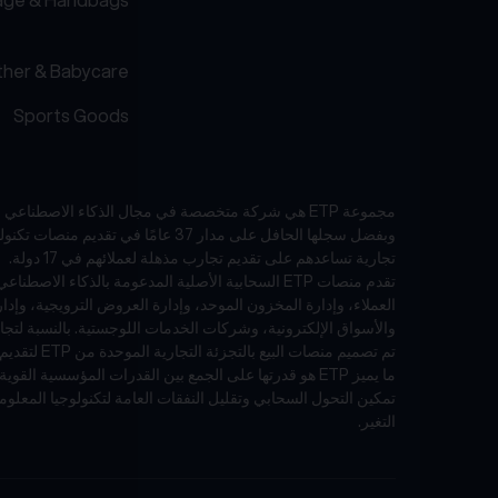
her & Babycare
Sports Goods
مجموعة ETP هي شركة متخصصة في مجال الذكاء الاصطناعي والبرمجيات كخدمة (SaaS) تركز على صناعات البيع بالتجزئة والتجارة الإلكترونية في منطقة آسيا والمحيط الهادئ.
تجارية تساعدهم على تقديم تجارب مذهلة لعملائهم في 17 دولة.
العملاء، وإدارة المخزون الموحد، وإدارة العروض الترويجية، وإد
والأسواق الإلكترونية، وشركات الخدمات اللوجستية. بالنسبة لتجار التجزئة الذين لديهم مت
تم تصميم منصات البيع بالتجزئة التجارية الموحدة من ETP لتقديم تجارب تسوق متسقة وخالية من الاحتكاك ومخصصة عبر جميع نقاط الاتصال - عبر الإنترنت وخارجها.
تمكين التحول السحابي وتقليل النفقات العامة لتكنولوجيا المعلوما
التغير.