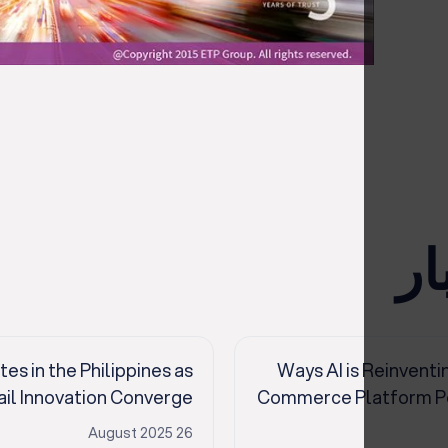
ار
s in the Philippines as
14 Ways AI is Reinven
ail Innovation Converge
Commerce Platform Po
26 August 2025