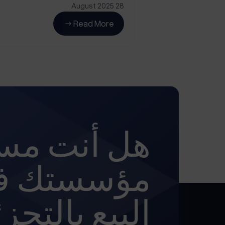
28 August 2025
Read More
هل أنت مست
مؤسستك ف
البيع بالتجز