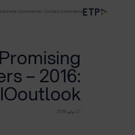
hannel
e-Commerce
Unified Commerce
 Promising
rs – 2016:
IOoutlook
27 يوليو 2016