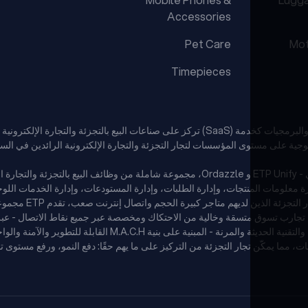
Accessories
Pet Care
Mot
Timepieces
تقدم منصات ETP السحابية الأصلية المدعومة بالذكاء الاصطناعي - ETP Unify و Ordazzle، مجموعة 
ارة معلومات المنتجات، وإدارة الطلبات، وإدارة المستودعات، وإدارة الخدمات اللو
اجر كبيرة الحجم واتصال إنترنت صعب، تقدم ETP مجموعة حلولها الهجينة متعددة القنوات - ETP V5.
ما يميز ETP هو قدرتها على الجمع بين القدرات المؤسسية القوية والتق
ت، مما يمكّن تجار التجزئة من التركيز على ما يهم حقًا: دفع النمو، ورفع مستوى ت