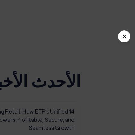
✕
الأحدث الأخب
ting Retail: How ETP’s Unified
wers Profitable, Secure, and
Seamless Growth