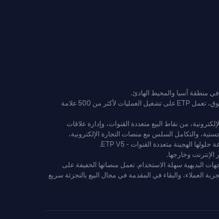
وبفضل سجلها الحافل على مدار 37 عامًا في تقديم منصات تكنولوجية على مستوى المؤسسات لتجار التجزئة والتجارة الإلكترونية الرائدين في السوق، تعمل ETP على تشغيل العمليات لأكثر من 500 علامة
شاملة من وظائف البيع بالتجزئة والتجارة الإلكترونية، من نقاط البيع متعددة القنوات، وإدارة علاقات
جستية، والتكامل السلس مع منصات التجارة الإلكترونية،
نية الحديثة والمرنة - المبنية على بنية M.A.C.H القابلة للتطوير والآمنة والواجهات البديهية سهلة الاستخدام. تعمل منصاتها الخفيفة على
جربة العملاء، والبقاء في المقدمة في مجال البيع بالتجزئة سريع