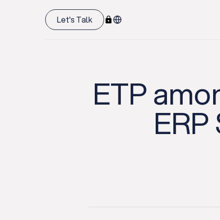
Let's Talk
ETP amon
ERP 