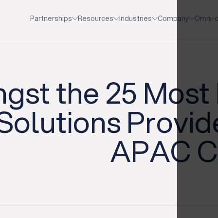
Partnerships
Resources
Industries
Company
Omni-c
gst the 25 Most
Solutions Provide
APAC C