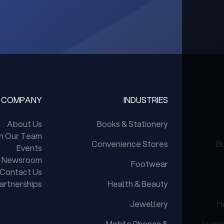
COMPANY
INDUSTRIES
About Us
Books & Stationery
in Our Team
Convenience Stores
Bu
Events
Newsroom
Footwear
Contact Us
artnerships
Health & Beauty
Jewellery
H
Mobile Phones &
Lugg