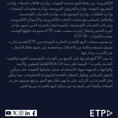
الإلكترونية، من نقاط البيع متعددة القنوات، وإدارة علاقات العملاء، وإدارة
المخزون الموحد، وإدارة العروض الترويجية، وإدارة معلومات المنتجات،
وإدارة الطلبات، وإدارة المستودعات، وإدارة الخدمات اللوجستية،
والتكامل السلس مع منصات التجارة الإلكترونية، والأسواق الإلكترونية،
وشركات الخدمات اللوجستية. بالنسبة لتجار التجزئة الذين لديهم متاجر
كبيرة الحجم واتصال إنترنت صعب، تقدم ETP مجموعة حلولها الهجينة
متعددة القنوات - ETP V5.
تم تصميم منصات البيع بالتجزئة التجارية الموحدة من ETP لتقديم تجارب
تسوق متسقة وخالية من الاحتكاك ومخصصة عبر جميع نقاط الاتصال -
عبر الإنترنت وخارجها.
ما يميز ETP هو قدرتها على الجمع بين القدرات المؤسسية القوية والتقنية
الحديثة والمرنة - المبنية على بنية M.A.C.H القابلة للتطوير والآمنة
والواجهات البديهية سهلة الاستخدام. تعمل منصاتها الخفيفة على تمكين
التحول السحابي وتقليل النفقات العامة لتكنولوجيا المعلومات، مما يمكّن
تجار التجزئة من التركيز على ما يهم حقًا: دفع النمو، ورفع مستوى تجربة
العملاء، والبقاء في المقدمة في مجال البيع بالتجزئة سريع التغير.